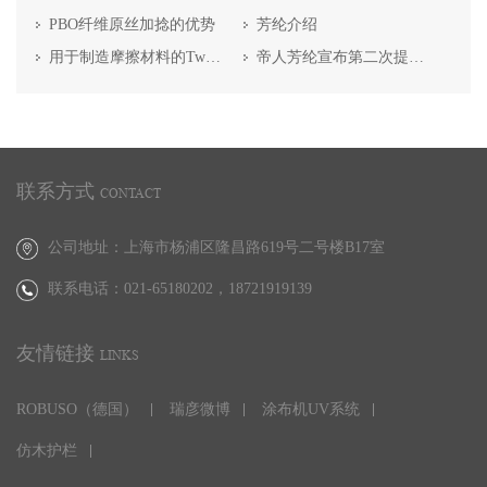
PBO纤维原丝加捻的优势
芳纶介绍
用于制造摩擦材料的Twaron 浆粕
帝人芳纶宣布第二次提高产能
联系方式
CONTACT
公司地址：上海市杨浦区隆昌路619号二号楼B17室
联系电话：021-65180202，
18721919139
友情链接
LINKS
ROBUSO（德国）
瑞彦微博
涂布机UV系统
仿木护栏